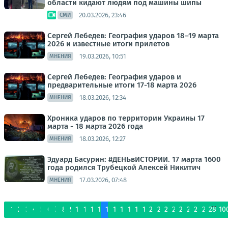
области кидают людям под машины шипы
20.03.2026, 23:46
СМИ
Сергей Лебедев: География ударов 18–19 марта
2026 и известные итоги прилетов
19.03.2026, 10:51
МНЕНИЯ
Сергей Лебедев: География ударов и
предварительные итоги 17-18 марта 2026
18.03.2026, 12:34
МНЕНИЯ
Хроника ударов по территории Украины 17
марта - 18 марта 2026 года
18.03.2026, 12:27
МНЕНИЯ
Эдуард Басурин: #ДЕНЬвИСТОРИИ. 17 марта 1600
года родился Трубецкой Алексей Никитич
17.03.2026, 07:48
МНЕНИЯ
...
1
2
3
4
5
6
7
8
9
10
11
12
13
14
15
16
17
18
19
20
21
22
23
24
25
26
27
28
10