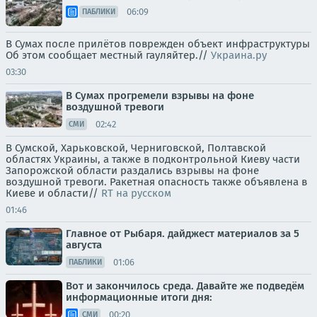
06:09
ПАБЛИКИ
В Сумах после прилётов поврежден объект инфраструктуры
Об этом сообщает местный гауляйтер.//
Украина.ру
03:30
В Сумах прогремели взрывы на фоне
воздушной тревоги
02:42
СМИ
В Сумской, Харьковской, Черниговской, Полтавской
областях Украины, а также в подконтрольной Киеву части
Запорожской области раздались взрывы на фоне
воздушной тревоги. Ракетная опасность также объявлена в
Киеве и области//
RT на русском
01:46
Главное от Рыбаря. дайджест материалов за 5
августа
01:06
ПАБЛИКИ
Вот и закончилось среда. Давайте же подведём
информационные итоги дня:
00:20
СМИ