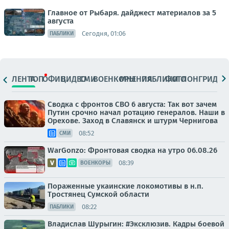
Главное от Рыбаря. дайджест материалов за 5
августа
Сегодня, 01:06
ПАБЛИКИ
ЛЕНТА
ТОП
ОФИЦ.
ВИДЕО
СМИ
ВОЕНКОРЫ
МНЕНИЯ
ПАБЛИКИ
ФОТО
ЛОНГРИДЫ
Сводка с фронтов СВО 6 августа: Так вот зачем
Путин срочно начал ротацию генералов. Наши в
Орехове. Заход в Славянск и штурм Чернигова
08:52
СМИ
WarGonzo: Фронтовая сводка на утро 06.08.26
08:39
ВОЕНКОРЫ
Пораженные укаинские локомотивы в н.п.
Тростянец Сумской области
08:22
ПАБЛИКИ
Владислав Шурыгин: #Эксклюзив. Кадры боевой